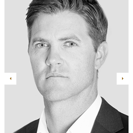
Previous
Next