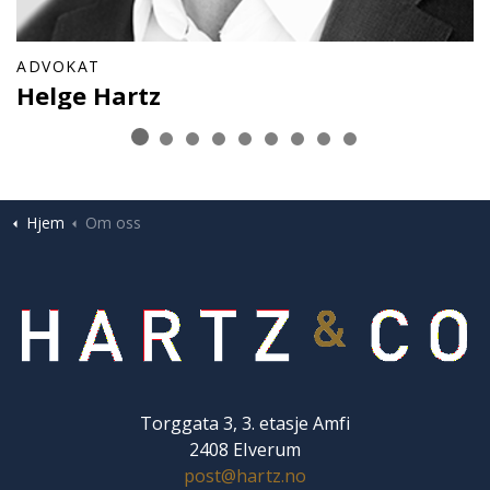
ADVOKAT
Helge Hartz
Hjem
Om oss
Torggata 3, 3. etasje Amfi
2408 Elverum
post@hartz.no